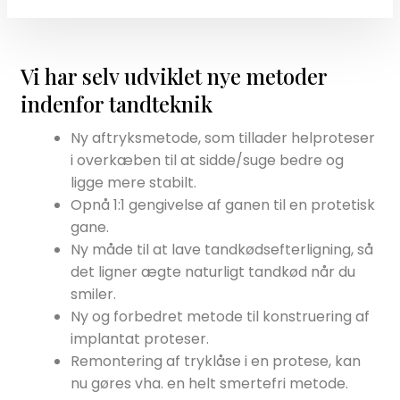
​Vi har selv udviklet nye metoder
indenfor tandteknik
Ny aftryksmetode, som tillader helproteser
i overkæben til at sidde/suge bedre og
ligge mere stabilt.
Opnå 1:1 gengivelse af ganen til en protetisk
gane.
Ny måde til at lave tandkødsefterligning, så
det ligner ægte naturligt tandkød når du
smiler.
Ny og forbedret metode til konstruering af
implantat proteser.
Remontering af tryklåse i en protese, kan
nu gøres vha. en helt smertefri metode.