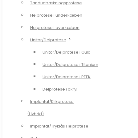
Tandudtrækningsprotese
Helprotese i underkæben
Helprotese i underkæben
Helprotese i overkæben
Helprotese i overkæben
Unitor/Delprotese
Unitor/Delprotese
Unitor/Delprotese i Guld
Unitor/Delprotese i Guld
Unitor/Delprotese i Titanium
Unitor/Delprotese i Titanium
Unitor/Delprotese i PEEK
Unitor/Delprotese i PEEK
Delprotese i akryl
Delprotese i akryl
Implantat/Klikprotese
Implantat/Klikprotese
(Hybrid)
(Hybrid)
Implantat/Tryklås Helprotese
Implantat/Tryklås Helprotese
Gebis