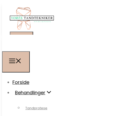
Forside
Forside
Behandlinger
Behandlinger
Tandprotese
Tandprotese
Tandudtrækningsprotese