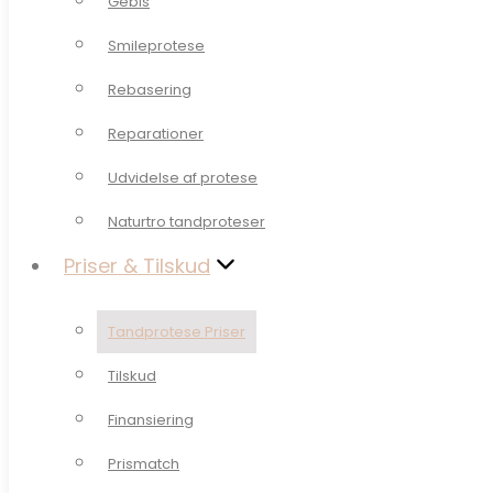
Gebis
Smileprotese
Smileprotese
Rebasering
Rebasering
Reparationer
Reparationer
Udvidelse af protese
Udvidelse af protese
Naturtro tandproteser
Naturtro tandproteser
Priser & Tilskud
Priser & Tilskud
Tandprotese Priser
Tandprotese Priser
Tilskud
Tilskud
Finansiering
Finansiering
Prismatch
Prismatch
Vores klinik