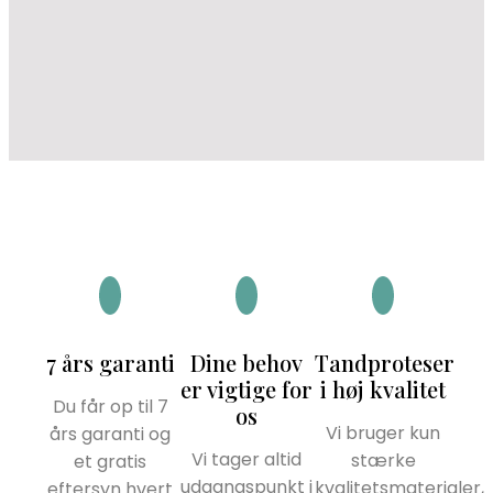
7 års garanti
Dine behov
Tandproteser
er vigtige for
i høj kvalitet
Du får op til 7
os
Vi bruger kun
års garanti og
Vi tager altid
stærke
et gratis
udgangspunkt i
kvalitetsmaterialer,
eftersyn hvert