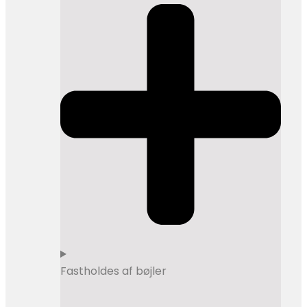
​Fastholdes af bøjler