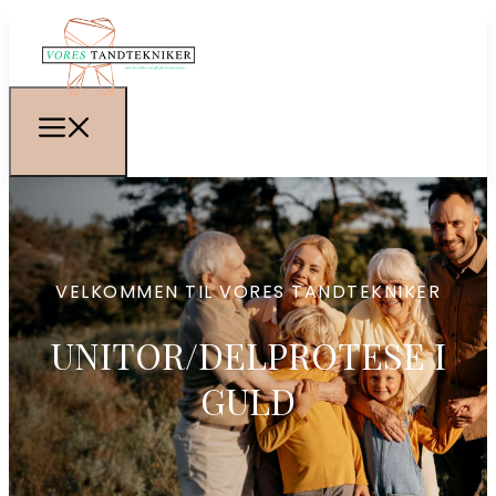
VELKOMMEN TIL VORES TANDTEKNIKER
UNITOR/DELPROTESE I
GULD