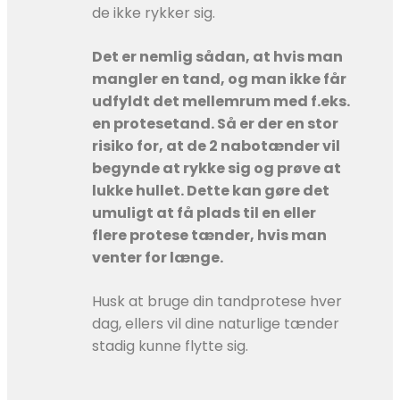
de ikke rykker sig.
Det er nemlig sådan, at hvis man
mangler en tand, og man ikke får
udfyldt det mellemrum med f.eks.
en protesetand. Så er der en stor
risiko for, at de 2 nabotænder vil
begynde at rykke sig og prøve at
lukke hullet. Dette kan gøre det
umuligt at få plads til en eller
flere protese tænder, hvis man
venter for længe.
Husk at bruge din tandprotese hver
dag, ellers vil dine naturlige tænder
stadig kunne flytte sig. ​