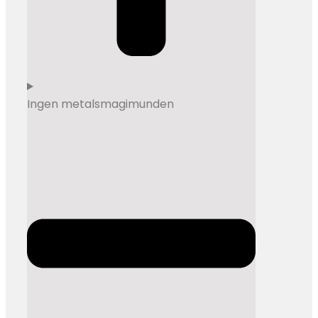
Ingen metalsmag​i​munden