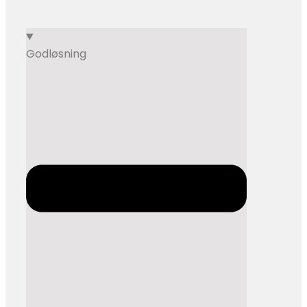
​​God​løsning​